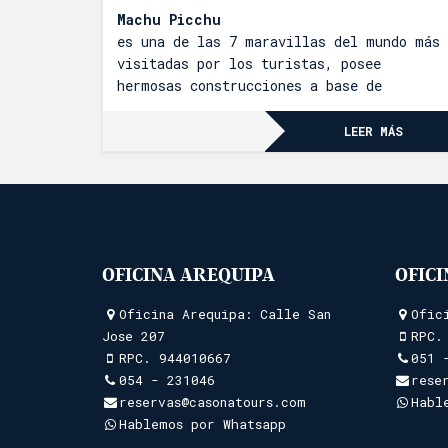
Machu Picchu
es una de las 7 maravillas del mundo más
visitadas por los turistas, posee
hermosas construcciones a base de
piedras, que fueron talladas con mucha
precisión y detalle, es la obra más
LEER MÁS
importante para los
incas
OFICINA AREQUIPA
OFIC
Oficina Arequipa: Calle San
Ofic
Jose 207
RPC
RPC.
944010667
051 
054 - 231046
rese
reservas@casonatours.com
Habl
Hablemos por Whatsapp