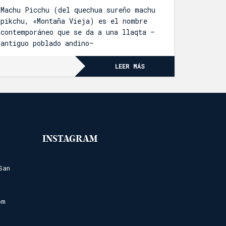
Machu Picchu (del quechua sureño machu
pikchu, «Montaña Vieja) es el nombre
contemporáneo que se da a una llaqta —
antiguo poblado andino—
LEER MÁS
INSTAGRAM
San
om