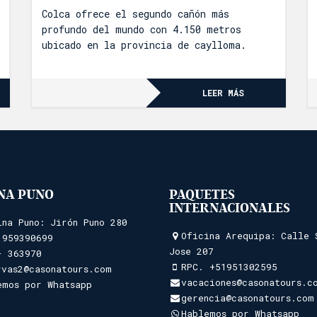
Colca ofrece el segundo cañón más
profundo del mundo con 4.150 metros
ubicado en la provincia de caylloma.
LEER MÁS
INA PUNO
PAQUETES
INTERNACIONALES
ina Puno: Jirón Puno 280
Oficina Arequipa: Calle 
.
959390699
Jose 207
- 363970
RPC.
+51951302595
rvas2@casonatours.com
vacaciones@casonatours.c
emos por Whatsapp
gerencia@casonatours.com
Hablemos por Whatsapp