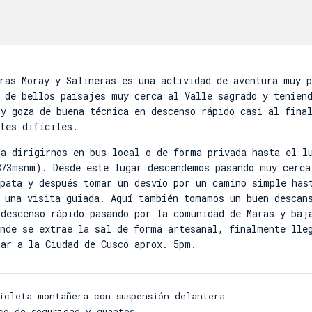
ras Moray y Salineras es una actividad de aventura muy 
 de bellos paisajes muy cerca al Valle sagrado y tenien
y goza de buena técnica en descenso rápido casi al fina
tes difíciles.
ra dirigirnos en bus local o de forma privada hasta el l
873msnm). Desde este lugar descendemos pasando muy cerca
zpata y después tomar un desvío por un camino simple has
á una visita guiada. Aquí también tomamos un buen descan
 descenso rápido pasando por la comunidad de Maras y baj
onde se extrae la sal de forma artesanal, finalmente lle
nar a la Ciudad de Cusco aprox. 5pm.
icleta montañera con suspensión delantera
co de seguridad y guantes