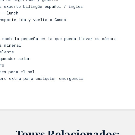
a experto bilingüe español / ingles
 – lunch
nsporte ida y vuelta a Cusco
 mochila pequeña en la que pueda llevar su cámara
a mineral
elente
queador solar
ro
tes para el sol
ero extra para cualquier emergencia
Tours Relacionados: