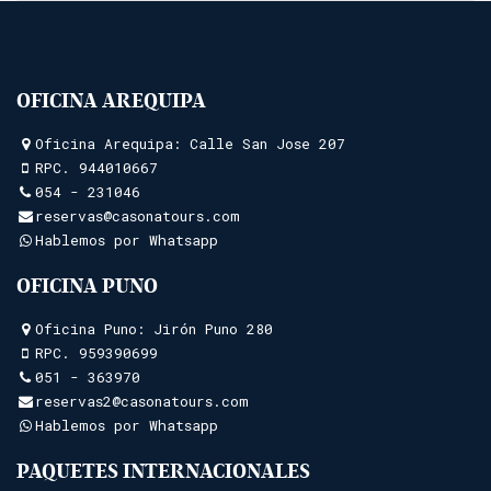
OFICINA AREQUIPA
Oficina Arequipa: Calle San Jose 207
RPC.
944010667
054 - 231046
reservas@casonatours.com
Hablemos por Whatsapp
OFICINA PUNO
Oficina Puno: Jirón Puno 280
RPC.
959390699
051 - 363970
reservas2@casonatours.com
Hablemos por Whatsapp
PAQUETES INTERNACIONALES