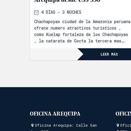
4 DÍAS - 3 NOCHES
Chachapoyas ciudad de la Amazonia peruana
ofrece numero atractivos turísticos ,
como Kuelap fortaleza de los Chachapoyas
, la catarata de Gocta la tercera mas
alta del mundo , sin duda un destino por
visitar .
LEER MÁS
OFICINA AREQUIPA
OFIC
Oficina Arequipa: Calle San
Ofic