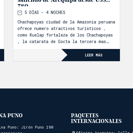
380
5 DÍAS - 4 NOCHES
Chachapoyas ciudad de la Amazonia peruana
ofrece numero atractivos turísticos ,
como Kuelap fortaleza de los Chachapoyas
, la catarata de Gocta la tercera mas
alta del mundo , sin duda un destino por
visitar .
LEER MÁS
INA PUNO
PAQUETES
INTERNACIONALES
ina Puno: Jirón Puno 280
Oficina Arequipa: Calle 