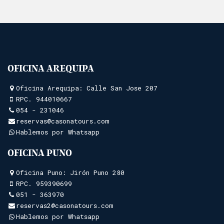
OFICINA AREQUIPA
Oficina Arequipa: Calle San Jose 207
RPC.
944010667
054 - 231046
reservas@casonatours.com
Hablemos por Whatsapp
OFICINA PUNO
Oficina Puno: Jirón Puno 280
RPC.
959390699
051 - 363970
reservas2@casonatours.com
Hablemos por Whatsapp