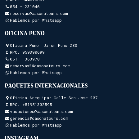
054 - 231046
reservas@casonatours.com
Hablemos por Whatsapp
OFICINA PUNO
Oficina Puno: Jirón Puno 280
RPC.
959390699
051 - 363970
reservas2@casonatours.com
Hablemos por Whatsapp
PAQUETES INTERNACIONALES
Oficina Arequipa: Calle San Jose 207
RPC.
+51951302595
vacaciones@casonatours.com
gerencia@casonatours.com
Hablemos por Whatsapp
INSTAGRAM