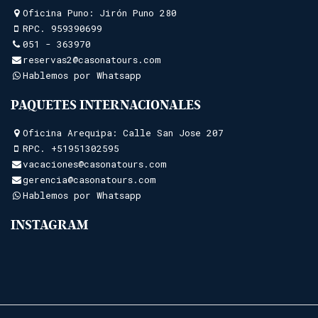
Oficina Puno: Jirón Puno 280
RPC.
959390699
051 - 363970
reservas2@casonatours.com
Hablemos por Whatsapp
PAQUETES INTERNACIONALES
Oficina Arequipa: Calle San Jose 207
RPC.
+51951302595
vacaciones@casonatours.com
gerencia@casonatours.com
Hablemos por Whatsapp
INSTAGRAM