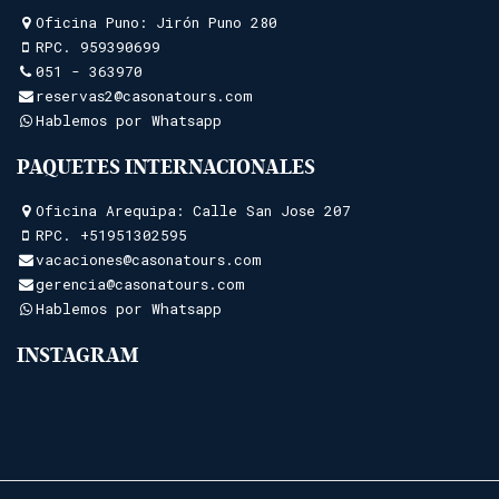
Oficina Puno: Jirón Puno 280
RPC.
959390699
051 - 363970
reservas2@casonatours.com
Hablemos por Whatsapp
PAQUETES INTERNACIONALES
Oficina Arequipa: Calle San Jose 207
RPC.
+51951302595
vacaciones@casonatours.com
gerencia@casonatours.com
Hablemos por Whatsapp
INSTAGRAM