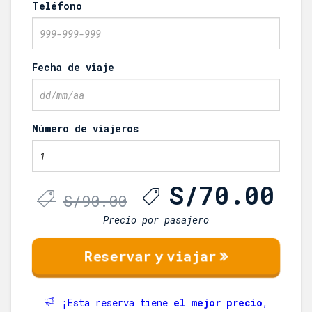
Teléfono
Fecha de viaje
Número de viajeros
El
El
S/
70.00
S/
90.00
precio
pr
original
ac
Precio por pasajero
era:
es
S/90.00.
S/
¡Esta reserva tiene
el mejor precio
,