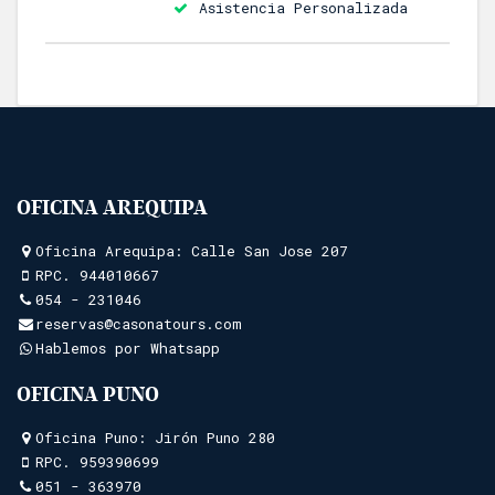
Asistencia Personalizada
OFICINA AREQUIPA
Oficina Arequipa: Calle San Jose 207
RPC.
944010667
054 - 231046
reservas@casonatours.com
Hablemos por Whatsapp
OFICINA PUNO
Oficina Puno: Jirón Puno 280
RPC.
959390699
051 - 363970