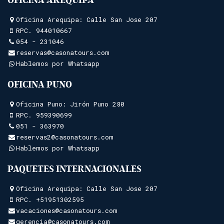
Oficina Arequipa: Calle San Jose 207
RPC.
944010667
054 - 231046
reservas@casonatours.com
Hablemos por Whatsapp
OFICINA PUNO
Oficina Puno: Jirón Puno 280
RPC.
959390699
051 - 363970
reservas2@casonatours.com
Hablemos por Whatsapp
PAQUETES INTERNACIONALES
Oficina Arequipa: Calle San Jose 207
RPC.
+51951302595
vacaciones@casonatours.com
gerencia@casonatours.com