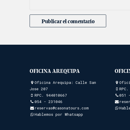
OFICINA AREQUIPA
OFIC
Oficina Arequipa: Calle San
Ofic
Jose 207
RPC
RPC.
944010667
051 
054 - 231046
rese
reservas@casonatours.com
Habl
Hablemos por Whatsapp