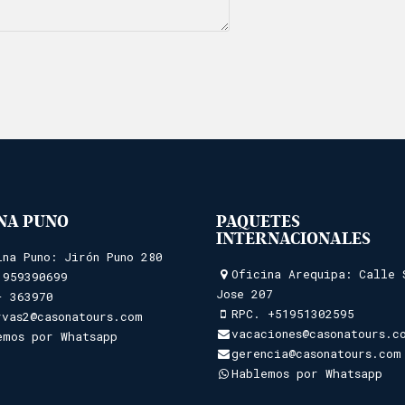
INA PUNO
PAQUETES
INTERNACIONALES
ina Puno: Jirón Puno 280
Oficina Arequipa: Calle 
.
959390699
Jose 207
- 363970
RPC.
+51951302595
rvas2@casonatours.com
vacaciones@casonatours.c
emos por Whatsapp
gerencia@casonatours.com
Hablemos por Whatsapp