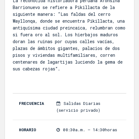
La reconocida historiadora peruana Afonsina
Barrionuevo se refiere a Pikillacta de la
siguiente manera: “Las faldas del cerro
Wayllonqa, donde se encuentra Pikillacta, una
antiquísima ciudad preincaica, relumbran como
si fuera oro al sol. Los hierbajos maduros
doran las ruinas por cuyas calles vacías,
plazas de ámbitos gigantes, palacios de dos
pisos y viviendas multifamiliares, corren
centenares de lagartijas luciendo la gema de
sus cabezas rojas”.
FRECUENCIA
Salidas Diarias
(servicio privado)
HORARIO
08:30a.m. – 14:30horas