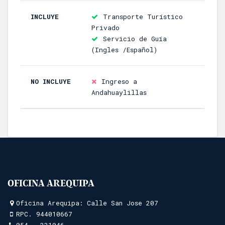
INCLUYE
Transporte Turístico
Privado
Servicio de Guía
(Ingles /Español)
NO INCLUYE
Ingreso a
Andahuaylillas
OFICINA AREQUIPA
Oficina Arequipa: Calle San Jose 207
RPC.
944010667
054 - 231046