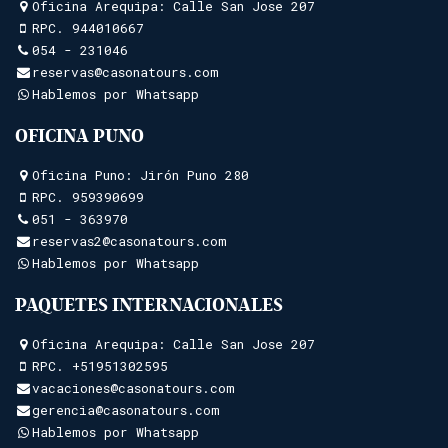
Oficina Arequipa: Calle San Jose 207
RPC.
944010667
054 - 231046
reservas@casonatours.com
Hablemos por Whatsapp
OFICINA PUNO
Oficina Puno: Jirón Puno 280
RPC.
959390699
051 - 363970
reservas2@casonatours.com
Hablemos por Whatsapp
PAQUETES INTERNACIONALES
Oficina Arequipa: Calle San Jose 207
RPC.
+51951302595
vacaciones@casonatours.com
gerencia@casonatours.com
Hablemos por Whatsapp