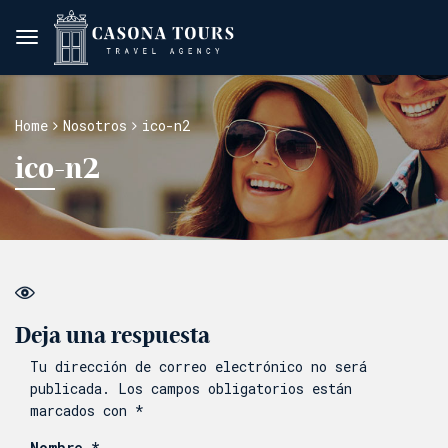
Home
Nosotros
ico-n2
ico-n2
Deja una respuesta
Tu dirección de correo electrónico no será
publicada.
Los campos obligatorios están
marcados con
*
Nombre
*