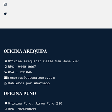
OFICINA AREQUIPA
Oficina Arequipa: Calle San Jose 207
RPC.
944010667
054 - 231046
reservas@casonatours.com
Hablemos por Whatsapp
OFICINA PUNO
Oficina Puno: Jirón Puno 280
RPC.
959390699