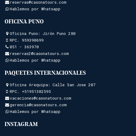
reservas@casonatours.com
Hablemos por Whatsapp
OFICINA PUNO
Oficina Puno: Jirón Puno 280
RPC.
959390699
051 - 363970
reservas2@casonatours.com
Hablemos por Whatsapp
PAQUETES INTERNACIONALES
Oficina Arequipa: Calle San Jose 207
RPC.
+51951302595
vacaciones@casonatours.com
gerencia@casonatours.com
Hablemos por Whatsapp
INSTAGRAM