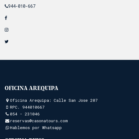
944-010-667
OFICINA AREQUIPA
Oficina Arequipa: Calle San Jose 207
RPC.
944010667
054 - 231046
reservas@casonatours.com
Hablemos por Whatsapp