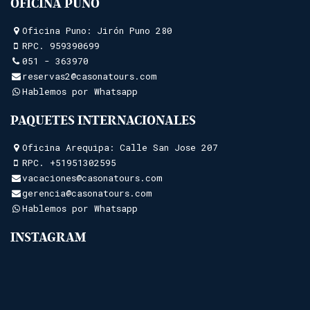
OFICINA PUNO
Oficina Puno: Jirón Puno 280
RPC.
959390699
051 - 363970
reservas2@casonatours.com
Hablemos por Whatsapp
PAQUETES INTERNACIONALES
Oficina Arequipa: Calle San Jose 207
RPC.
+51951302595
vacaciones@casonatours.com
gerencia@casonatours.com
Hablemos por Whatsapp
INSTAGRAM