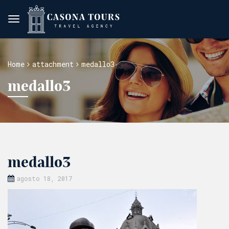
Home
attachment
medallo3
medallo3
medallo3
agosto 18, 2017