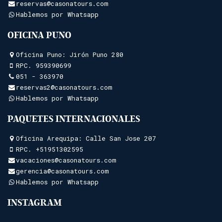
reservas@casonatours.com
Hablemos por Whatsapp
OFICINA PUNO
Oficina Puno: Jirón Puno 280
RPC.
959390699
051 - 363970
reservas2@casonatours.com
Hablemos por Whatsapp
PAQUETES INTERNACIONALES
Oficina Arequipa: Calle San Jose 207
RPC.
+51951302595
vacaciones@casonatours.com
gerencia@casonatours.com
Hablemos por Whatsapp
INSTAGRAM