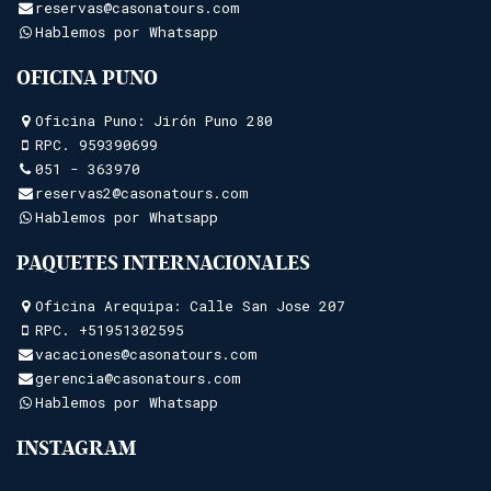
reservas@casonatours.com
Hablemos por Whatsapp
OFICINA PUNO
Oficina Puno: Jirón Puno 280
RPC.
959390699
051 - 363970
reservas2@casonatours.com
Hablemos por Whatsapp
PAQUETES INTERNACIONALES
Oficina Arequipa: Calle San Jose 207
RPC.
+51951302595
vacaciones@casonatours.com
gerencia@casonatours.com
Hablemos por Whatsapp
INSTAGRAM