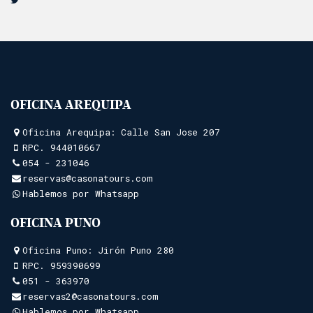
OFICINA AREQUIPA
Oficina Arequipa: Calle San Jose 207
RPC.
944010667
054 - 231046
reservas@casonatours.com
Hablemos por Whatsapp
OFICINA PUNO
Oficina Puno: Jirón Puno 280
RPC.
959390699
051 - 363970
reservas2@casonatours.com
Hablemos por Whatsapp