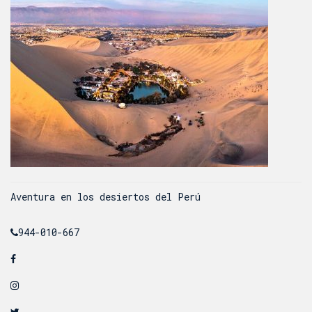
Navegación
Aventura en los desiertos del Perú
de
entradas
944-010-667